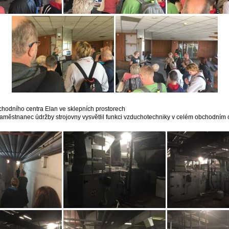
chodního centra Elan ve sklepních prostorech
aměstnanec údržby strojovny vysvětlil funkci vzduchotechniky v celém obchodním 