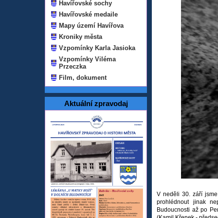
Havířovské sochy
Havířovské medaile
Mapy území Havířova
Kroniky města
Vzpomínky Karla Jasioka
Vzpomínky Viléma
Przeczka
Film, dokument
Aktuální zpravodaj
V neděli 30. září jsm
prohlédnout jinak ne
Budoucnosti až po Per
(Kamil Křenek - předse