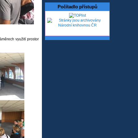
Počítadlo přístupů
áměrech využití prostor