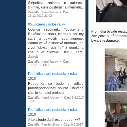
Štěpnička zmínkou o autorech
snímků, které posbíral na internetu...
Zaslal/a:
Karel Jasiok •
Čas:
15.12.2019 22:02
05. Učněm v době války
Oceňuji vzpomínky "obyčejného
Prohlídka bývalé resta
člověka" na dobu, kterou si ani my
Zde jsme si připomenul
starší a pokročilí nepamatujeme.
bývalé restaurace.
Žádná velká historická dramata, jen
život "obyčejných lidí" z domků a
chalup ve Slezsku. Děkuji, Karel
Jasiok
Zaslal/a:
Karel Jasiok •
Čas:
10.7.2017 14:02
Prohlídka staré roubenky z roku
1818
Roubenka se bude s velkou
pravděpodobností bourat. Dřevěná
část je komplet prolezlá.
Zaslal/a:
Kamil Křenek •
Čas:
9.6.2017
12:37
Prohlídka staré roubenky z roku
1818
A jaký bude další osud roubenky?
Zaslal/a:
PanHerrMan •
Čas:
9.6.2017