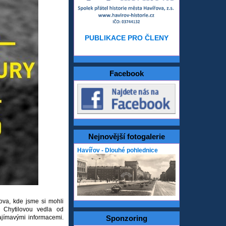
PUBLIKACE PRO ČLENY
Facebook
Nejnovější fotogalerie
Havířov - Dlouhé pohlednice
ova, kde jsme si mohli
í Chytilovou vedla od
ajímavými informacemi.
Sponzoring