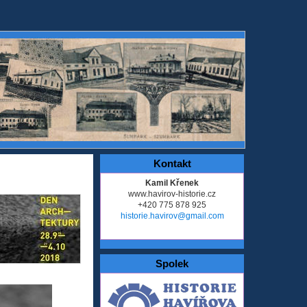
Kontakt
Kamil Křenek
www.havirov-historie.cz
+420 775 878 925
historie.havirov@gmail.com
Spolek