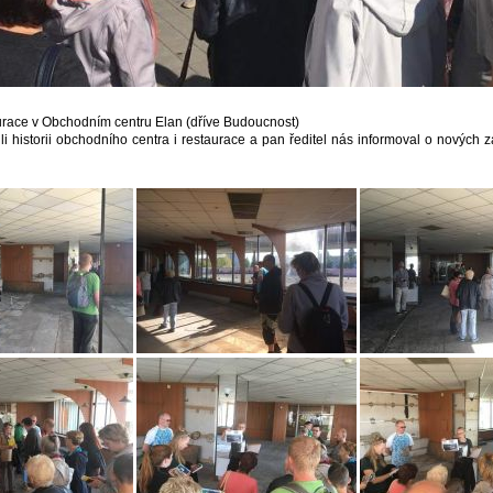
urace v Obchodním centru Elan (dříve Budoucnost)
i historii obchodního centra i restaurace a pan ředitel nás informoval o nových z