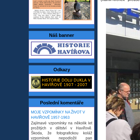
Náš banner
Odkazy
Poslední komentáře
MOJE VZPOMÍNKY NA ŽIVOT V
HAVÍŘOVĚ 1957-1963
Zajímavé vzpomínky na několik let
prožitých v dětství v Havířově.
Škoda, že fotografickou koláž
vzpomínek nepodložil pan