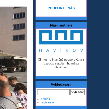
PODPOŘTE NÁS
Naši partneři
Činnost je finančně podporována z
rozpočtu statutárního města
Havířova.
Vyhledávání
přihlásit
registrace