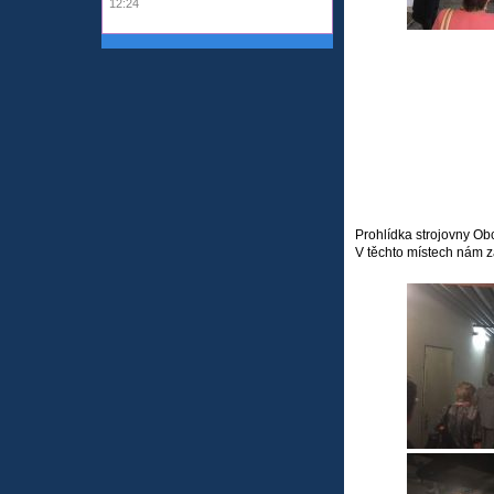
12:24
Prohlídka strojovny Ob
V těchto místech nám z