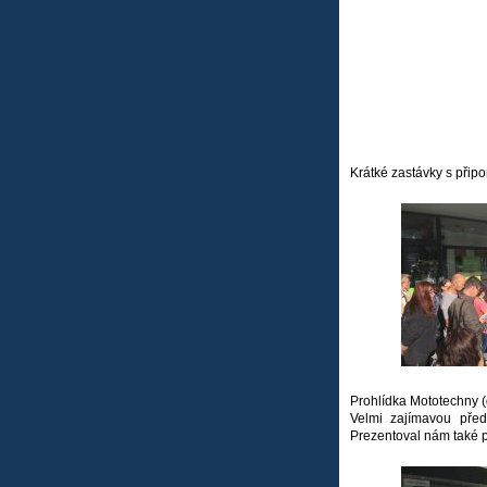
Krátké zastávky s při
Prohlídka Mototechny (d
Velmi zajímavou před
Prezentoval nám také p