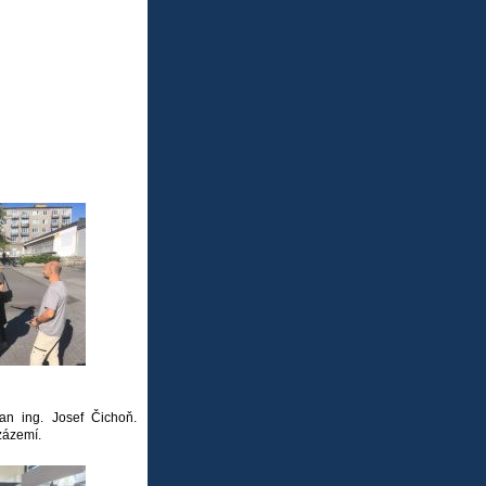
an ing. Josef Čichoň.
zázemí.