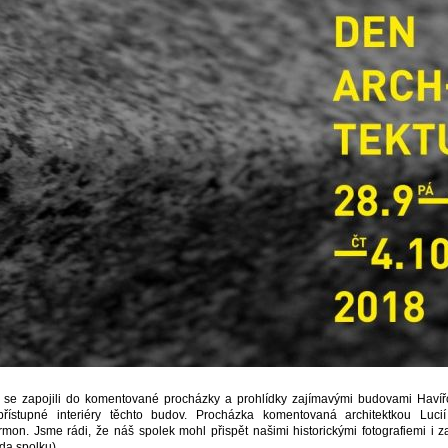
e se zapojili do komentované procházky a prohlídky zajímavými budovami Havíř
přístupné interiéry těchto budov. Procházka komentovaná architektkou Luci
mon. Jsme rádi, že náš spolek mohl přispět našimi historickými fotografiemi i z
da spolku)