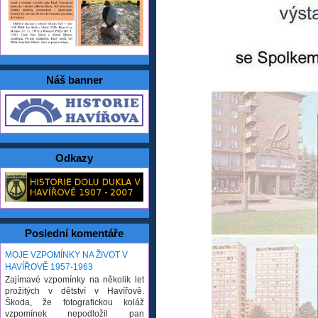
Náš banner
Odkazy
Poslední komentáře
MOJE VZPOMÍNKY NA ŽIVOT V
HAVÍŘOVĚ 1957-1963
Zajímavé vzpomínky na několik let
prožitých v dětství v Havířově.
Škoda, že fotografickou koláž
vzpomínek nepodložil pan