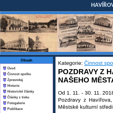
HAVÍŘOV
Obsah
Kategorie:
Činnost spo
Úvod
POZDRAVY Z H
Činnost spolku
NAŠEHO MĚST
Zpravodaj
Historie
Historické články
Od 1. 11. - 30. 11. 20
Články z tisku
Pozdravy z Havířova, 
Fotogalerie
Městské kulturní střed
Publikace