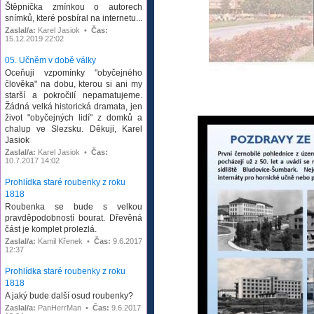
Štěpnička zmínkou o autorech
snímků, které posbíral na internetu...
Zaslal/a:
Karel Jasiok •
Čas:
15.12.2019 22:02
05. Učněm v době války
Oceňuji vzpomínky "obyčejného
člověka" na dobu, kterou si ani my
starší a pokročilí nepamatujeme.
Žádná velká historická dramata, jen
život "obyčejných lidí" z domků a
chalup ve Slezsku. Děkuji, Karel
Jasiok
Zaslal/a:
Karel Jasiok •
Čas:
10.7.2017 14:02
Prohlídka staré roubenky z roku
1818
Roubenka se bude s velkou
pravděpodobností bourat. Dřevěná
část je komplet prolezlá.
Zaslal/a:
Kamil Křenek •
Čas:
9.6.2017
12:37
Prohlídka staré roubenky z roku
1818
A jaký bude další osud roubenky?
Zaslal/a:
PanHerrMan •
Čas:
9.6.2017