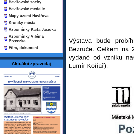
Havířovské sochy
Havířovské medaile
Mapy území Havířova
Kroniky města
Vzpomínky Karla Jasioka
Vzpomínky Viléma
Výstava bude probíh
Przeczka
Film, dokument
Bezruče. Celkem na 
vydané od vzniku na
Aktuální zpravodaj
Lumír Koňař).