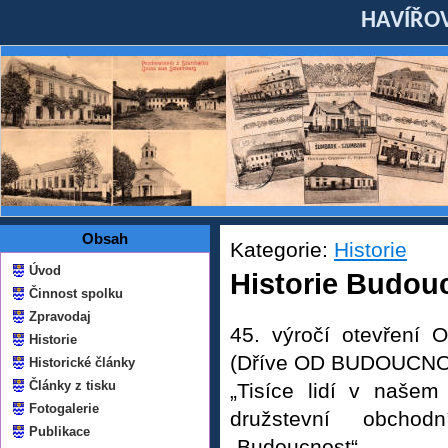
HAVÍŘOV
Obsah
Kategorie:
Historie
Úvod
Historie Budou
Činnost spolku
Zpravodaj
45. výročí otevření 
Historie
(Dříve OD BUDOUCN
Historické články
Články z tisku
„Tisíce lidí v našem
Fotogalerie
družstevní obcho
Publikace
„Budoucnost“.