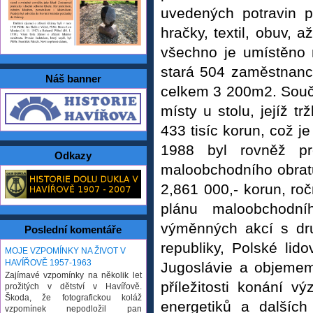
uvedených potravin p
hračky, textil, obuv, 
všechno je umístěno 
stará 504 zaměstnanců
Náš banner
celkem 3 200m2. Souč
místy u stolu, jejíž t
433 tisíc korun, což j
1988 byl rovněž p
Odkazy
maloobchodního obratu
2,861 000,- korun, roč
plánu maloobchodní
výměnných akcí s dr
Poslední komentáře
republiky, Polské lid
MOJE VZPOMÍNKY NA ŽIVOT V
HAVÍŘOVĚ 1957-1963
Jugoslávie a objemem
Zajímavé vzpomínky na několik let
příležitosti konání 
prožitých v dětství v Havířově.
Škoda, že fotografickou koláž
energetiků a dalších
vzpomínek nepodložil pan