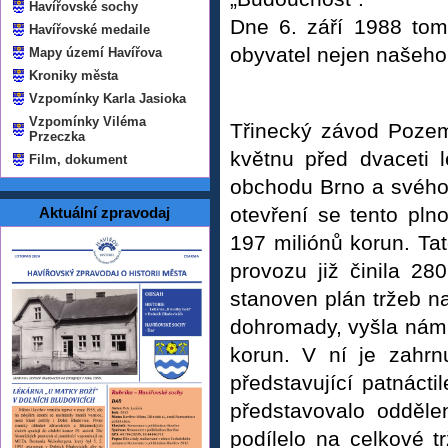
Havířovské sochy
Dne 6. září 1988 tomu
Havířovské medaile
obyvatel nejen našeho 
Mapy území Havířova
Kroniky města
Vzpomínky Karla Jasioka
Vzpomínky Viléma
Třinecký závod Pozem
Przeczka
květnu před dvaceti l
Film, dokument
obchodu Brno a svého ú
otevření se tento pln
Aktuální zpravodaj
197 miliónů korun. Tat
provozu již činila 2
stanoven plán tržeb n
dohromady, vyšla nám z
korun. V ní je zahrn
představující patnácti
představovalo odděle
podílelo na celkové t