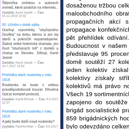
Štěpnička zmínkou o autorech
dosaženou tržbou celk
snímků, které posbíral na internetu...
maloobchodního obra
Zaslal/a:
Karel Jasiok •
Čas:
15.12.2019 22:02
propagačních akcí 
05. Učněm v době války
propagace konfekčních
Oceňuji vzpomínky "obyčejného
člověka" na dobu, kterou si ani my
pět přehlídek odíván
starší a pokročilí nepamatujeme.
Žádná velká historická dramata, jen
Budoucnost v našem 
život "obyčejných lidí" z domků a
představuje 95 proce
chalup ve Slezsku. Děkuji, Karel
Jasiok
domě soutěží 27 kolek
Zaslal/a:
Karel Jasiok •
Čas:
10.7.2017 14:02
jeden kolektiv získa
Prohlídka staré roubenky z roku
kolektivy získaly st
1818
kolektivů má právo no
Roubenka se bude s velkou
pravděpodobností bourat. Dřevěná
Všech 19 sortimentníc
část je komplet prolezlá.
Zaslal/a:
Kamil Křenek •
Čas:
9.6.2017
zapojeno do soutěže 
12:37
brigád socialistické p
Prohlídka staré roubenky z roku
1818
859 brigádnických ho
A jaký bude další osud roubenky?
bylo odevzdáno celke
Zaslal/a:
PanHerrMan •
Čas:
9.6.2017