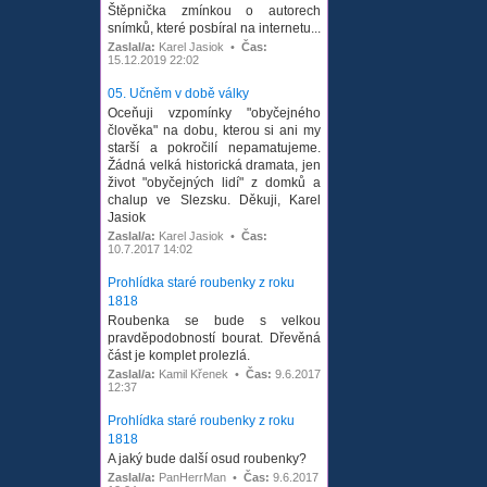
Štěpnička zmínkou o autorech
snímků, které posbíral na internetu...
Zaslal/a:
Karel Jasiok •
Čas:
15.12.2019 22:02
05. Učněm v době války
Oceňuji vzpomínky "obyčejného
člověka" na dobu, kterou si ani my
starší a pokročilí nepamatujeme.
Žádná velká historická dramata, jen
život "obyčejných lidí" z domků a
chalup ve Slezsku. Děkuji, Karel
Jasiok
Zaslal/a:
Karel Jasiok •
Čas:
10.7.2017 14:02
Prohlídka staré roubenky z roku
1818
Roubenka se bude s velkou
pravděpodobností bourat. Dřevěná
část je komplet prolezlá.
Zaslal/a:
Kamil Křenek •
Čas:
9.6.2017
12:37
Prohlídka staré roubenky z roku
1818
A jaký bude další osud roubenky?
Zaslal/a:
PanHerrMan •
Čas:
9.6.2017