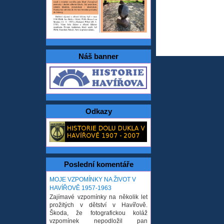
Náš banner
Odkazy
Poslední komentáře
MOJE VZPOMÍNKY NA ŽIVOT V
HAVÍŘOVĚ 1957-1963
Zajímavé vzpomínky na několik let
prožitých v dětství v Havířově.
Škoda, že fotografickou koláž
vzpomínek nepodložil pan