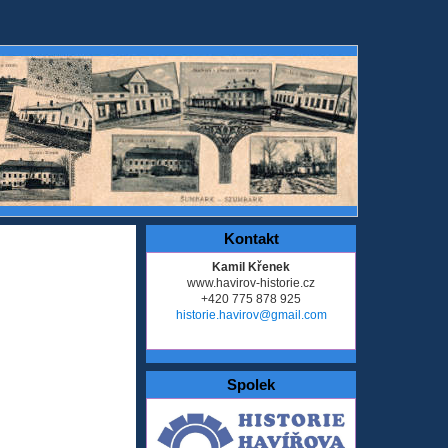
Kontakt
Kamil Křenek
www.havirov-historie.cz
+420 775 878 925
historie.havirov@gmail.com
Spolek