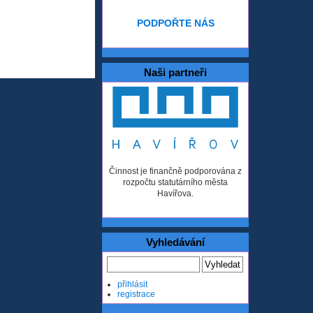
PODPOŘTE NÁS
Naši partneři
Činnost je finančně podporována z
rozpočtu statutárního města
Havířova.
Vyhledávání
přihlásit
registrace