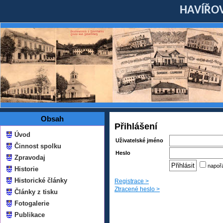
HAVÍŘOV
Obsah
Přihlášení
Úvod
Uživatelské jméno
Činnost spolku
Heslo
Zpravodaj
napoř
Historie
Historické články
Registrace >
Ztracené heslo >
Články z tisku
Fotogalerie
Publikace