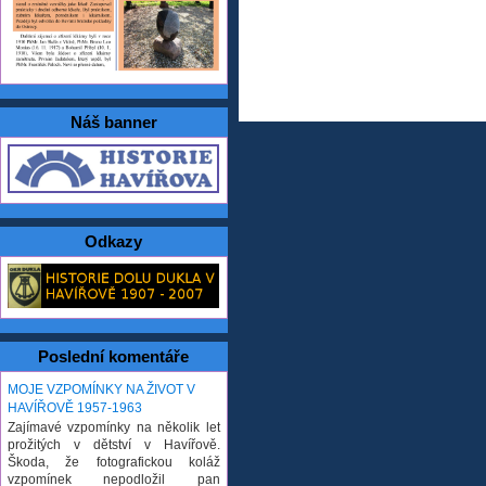
Náš banner
Odkazy
Poslední komentáře
MOJE VZPOMÍNKY NA ŽIVOT V
HAVÍŘOVĚ 1957-1963
Zajímavé vzpomínky na několik let
prožitých v dětství v Havířově.
Škoda, že fotografickou koláž
vzpomínek nepodložil pan