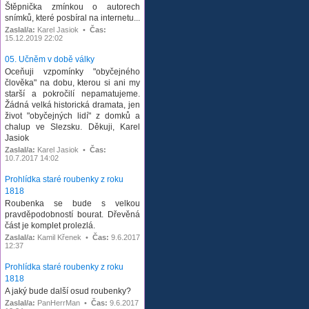
Štěpnička zmínkou o autorech
snímků, které posbíral na internetu...
Zaslal/a:
Karel Jasiok •
Čas:
15.12.2019 22:02
05. Učněm v době války
Oceňuji vzpomínky "obyčejného
člověka" na dobu, kterou si ani my
starší a pokročilí nepamatujeme.
Žádná velká historická dramata, jen
život "obyčejných lidí" z domků a
chalup ve Slezsku. Děkuji, Karel
Jasiok
Zaslal/a:
Karel Jasiok •
Čas:
10.7.2017 14:02
Prohlídka staré roubenky z roku
1818
Roubenka se bude s velkou
pravděpodobností bourat. Dřevěná
část je komplet prolezlá.
Zaslal/a:
Kamil Křenek •
Čas:
9.6.2017
12:37
Prohlídka staré roubenky z roku
1818
A jaký bude další osud roubenky?
Zaslal/a:
PanHerrMan •
Čas:
9.6.2017