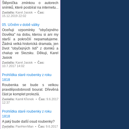
Štěpnička zmínkou o autorech
snímků, které posbíral na internetu...
Zaslal/a:
Karel Jasiok •
Čas:
15.12.2019 22:02
05. Učněm v době války
Oceňuji vzpomínky "obyčejného
člověka" na dobu, kterou si ani my
starší a pokročilí nepamatujeme.
Žádná velká historická dramata, jen
život "obyčejných lidí" z domků a
chalup ve Slezsku. Děkuji, Karel
Jasiok
Zaslal/a:
Karel Jasiok •
Čas:
10.7.2017 14:02
Prohlídka staré roubenky z roku
1818
Roubenka se bude s velkou
pravděpodobností bourat. Dřevěná
část je komplet prolezlá.
Zaslal/a:
Kamil Křenek •
Čas:
9.6.2017
12:37
Prohlídka staré roubenky z roku
1818
A jaký bude další osud roubenky?
Zaslal/a:
PanHerrMan •
Čas:
9.6.2017