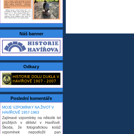
Náš banner
Odkazy
Poslední komentáře
MOJE VZPOMÍNKY NA ŽIVOT V
HAVÍŘOVĚ 1957-1963
Zajímavé vzpomínky na několik let
prožitých v dětství v Havířově.
Škoda, že fotografickou koláž
vzpomínek nepodložil pan