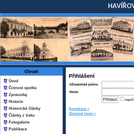
HAVÍŘOV
Obsah
Přihlášení
Úvod
Uživatelské jméno
Činnost spolku
Heslo
Zpravodaj
napoř
Historie
Historické články
Registrace >
Ztracené heslo >
Články z tisku
Fotogalerie
Publikace