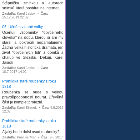
Štěpnička zmínkou o autorech
snímků, které posbíral na internetu...
Zaslal/a:
Karel Jasiok •
Čas:
15.12.2019 22:02
05. Učněm v době války
Oceňuji vzpomínky "obyčejného
člověka" na dobu, kterou si ani my
starší a pokročilí nepamatujeme.
Žádná velká historická dramata, jen
život "obyčejných lidí" z domků a
chalup ve Slezsku. Děkuji, Karel
Jasiok
Zaslal/a:
Karel Jasiok •
Čas:
10.7.2017 14:02
Prohlídka staré roubenky z roku
1818
Roubenka se bude s velkou
pravděpodobností bourat. Dřevěná
část je komplet prolezlá.
Zaslal/a:
Kamil Křenek •
Čas:
9.6.2017
12:37
Prohlídka staré roubenky z roku
1818
A jaký bude další osud roubenky?
Zaslal/a:
PanHerrMan •
Čas:
9.6.2017