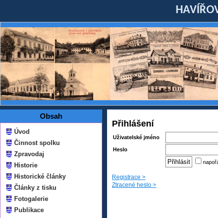
HAVÍŘOV
Obsah
Přihlášení
Úvod
Uživatelské jméno
Činnost spolku
Heslo
Zpravodaj
napoř
Historie
Historické články
Registrace >
Ztracené heslo >
Články z tisku
Fotogalerie
Publikace