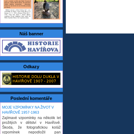
Náš banner
Odkazy
Poslední komentáře
MOJE VZPOMÍNKY NA ŽIVOT V
HAVÍŘOVĚ 1957-1963
Zajímavé vzpomínky na několik let
prožitých v dětství v Havířově.
Škoda, že fotografickou koláž
vzpomínek nepodložil pan