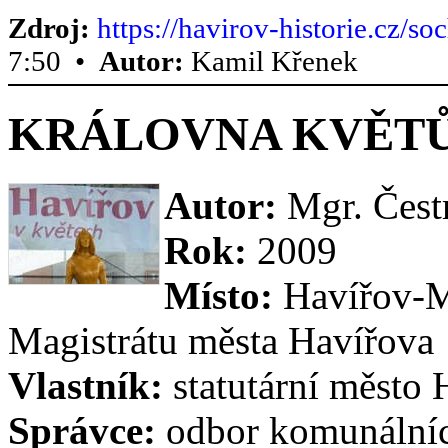
Zdroj:
https://havirov-historie.cz/s
7:50 •
Autor:
Kamil Křenek
KRÁLOVNA KVĚT
Autor:
Mgr. Čest
Rok:
2009
Místo:
Havířov-Mě
Magistrátu města Havířova
Vlastník:
statutární město 
Správce:
odbor komunálníc