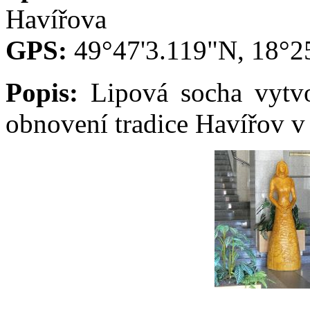
Havířova
GPS:
49°47'3.119"N, 18°2
Popis:
Lipová socha vytvoř
obnovení tradice Havířov v