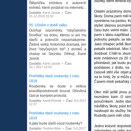
zážitky, které tenkrát 
Štěpnička zmínkou o autorech
snímků, které posbíral na internetu...
Ostatní prázdniny doma
Zaslal/a:
Karel Jasiok •
Čas:
školy. Doma jsem měl k
15.12.2019 22:02
vyvedena na pastvu. Kr
05. Učněm v době války
slyšel stejnou poznámk
času bylo velmi málo. 
Oceňuji vzpomínky "obyčejného
jsem s tátou například
člověka" na dobu, kterou si ani my
jednoho pekaře, se kt
starší a pokročilí nepamatujeme.
Jako chlapec ještě škol
Žádná velká historická dramata, jen
pekaře odebírali. Moc l
život "obyčejných lidí" z domků a
dodávat. Chtěl to zkus
chalup ve Slezsku. Děkuji, Karel
kole zvládnout za 20 m
Jasiok
představit, jak budu j
Zaslal/a:
Karel Jasiok •
Čas:
10.7.2017 14:02
podstavec z drátu, na k
časově stihl vše objet 
Prohlídka staré roubenky z roku
na to hrdý, že si můžu 
1818
Časem mistr pekařský zm
Roubenka se bude s velkou
pravděpodobností bourat. Dřevěná
Otec měl ještě jinou p
část je komplet prolezlá.
neznámo kam. O sirotk
Zaslal/a:
Kamil Křenek •
Čas:
9.6.2017
poručníkem. Jedni star
12:37
návštěvy školy, pást kr
nastoupil do služby. N
Prohlídka staré roubenky z roku
Rudolfa jsem měl vždy 
1818
A jaký bude další osud roubenky?
Jedno krásné dopoledne
Zaslal/a:
PanHerrMan •
Čas:
9.6.2017
odpoledne se měly kon