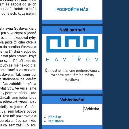
em se zapojil do jejich
usedů skotačili a hráli
PODPOŘTE NÁS
 po letech, když jsem ji
ěla syna Gustava, který
Naši partneři
 jen v kuchyni a jedné
trozemí nakupovat ryby,
a ještě žijícího otce a
ka do horního Slezska a
zme na 14 dnů k sobě do
ostat přes hranici, když
o syna. Při příjezdu do
 kdyby se mě někdo ptal
 komplikací a za mostem
Činnost je finančně podporována z
Gustavem. Tak jsem byl
rozpočtu statutárního města
m stadionem, na kterém
Havířova.
 občas zaběhli do města
ytat ryby. Ve Visle jsme
vždy jsme se hádali, kdo
 Začali jsme jeden přes
Vyhledávání
o několikrát zlomil. Pak
eli jako jeden. Čtrnáct
. Já jsem takové ovoce
nu. Teta mě pozorovala a
přihlásit
dobrota a něco, co nikdo
registrace
a co jsem zažil. To jsou