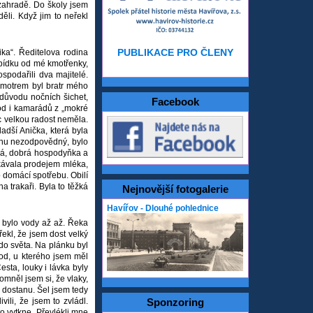
 zahradě. Do školy jsem
li. Když jim to neřekl
PUBLIKACE PRO ČLENY
ika“. Ředitelova rodina
abídku od mé kmotřenky,
spodařili dva majitelé.
kmotrem byl bratr mého
 důvodu nočních šichet,
Facebook
pod i kamarádů z „mokré
oc velkou radost neměla.
adší Anička, která byla
ochu nezodpovědný, bylo
avá, dobrá hospodyňka a
skávala prodejem mléka,
 domácí spotřebu. Obilí
a trakaři. Byla to těžká
Nejnovější fotogalerie
Havířov - Dlouhé pohlednice
 bylo vody až až. Řeka
ekl, že jsem dost velký
 do světa. Na plánku byl
bod, u kterého jsem měl
esta, louky i lávka byly
mněl jsem si, že vlaky,
e dostanu. Šel jsem tedy
vili, že jsem to zvládl.
Sponzoring
o vytkne. Převlékli mne