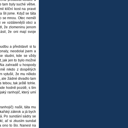
e tam byly suché větve.
l klíční kost na pravé
a šli jsme. Když se táta
, co se mnou. Otec neměl
i ve vzdálenější obci a
odl, že zlomeninu jenom
sil, že oni mají svoje
udbu a představil si tu
onaly, neodolal jsem a
e studni, kde se vždy
, jak jen to bylo možné
. Na zahradě u hospody
i mě nikdo z dospělých
em vytušil, že mu někdo
t, ale žádné divadlo tam
 tebou, tak ještě tohle.
ude hodně pozdě, s tím
jaký ranhojič, který umí
anhojič) našli, táta mu
ékařský zákrok a já bych
dá. Po sundání sádry se
kl, ať si zkusím sundat
a ono to šlo. Nanesl na