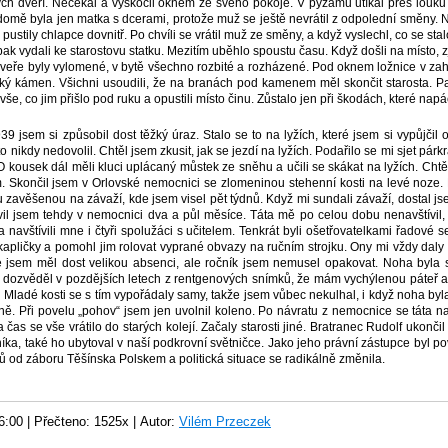
ch dveří. Nečekal a vyskočil oknem ze svého pokoje. V pyžamu utíkal přes louku
domě byla jen matka s dcerami, protože muž se ještě nevrátil z odpolední směny. Ne
, pustily chlapce dovnitř. Po chvíli se vrátil muž ze směny, a když vyslechl, co se sta
k vydali ke starostovu statku. Mezitím uběhlo spoustu času. Když došli na místo, zjis
eře byly vylomené, v bytě všechno rozbité a rozházené. Pod oknem ložnice v zah
ký kámen. Všichni usoudili, že na branách pod kamenem měl skončit starosta. Pa
vše, co jim přišlo pod ruku a opustili místo činu. Zůstalo jen při škodách, které napá
 jsem si způsobil dost těžký úraz. Stalo se to na lyžích, které jsem si vypůjčil 
 nikdy nedovolil. Chtěl jsem zkusit, jak se jezdí na lyžích. Podařilo se mi sjet párk
 kousek dál měli kluci uplácaný můstek ze sněhu a učili se skákat na lyžích. Chtě
. Skončil jsem v Orlovské nemocnici se zlomeninou stehenní kosti na levé noze.
 zavěšenou na závaží, kde jsem visel pět týdnů. Když mi sundali závaží, dostal j
ávil jsem tehdy v nemocnici dva a půl měsíce. Táta mě po celou dobu nenavštívil
a navštívili mne i čtyři spolužáci s učitelem. Tenkrát byli ošetřovatelkami řadové s
kapličky a pomohl jim rolovat vyprané obvazy na ručním strojku. Ony mi vždy daly
e jsem měl dost velikou absenci, ale ročník jsem nemusel opakovat. Noha byla 
e dozvěděl v pozdějších letech z rentgenových snímků, že mám vychýlenou páteř 
Mladé kosti se s tím vypořádaly samy, takže jsem vůbec nekulhal, i když noha byla 
ě. Při povelu „pohov“ jsem jen uvolnil koleno. Po návratu z nemocnice se táta n
a čas se vše vrátilo do starých kolejí. Začaly starosti jiné. Bratranec Rudolf ukonči
íka, také ho ubytoval v naší podkrovní světničce. Jako jeho právní zástupce byl po
 od záboru Těšínska Polskem a politická situace se radikálně změnila.
6:00 |
Přečteno: 1525x |
Autor:
Vilém Przeczek