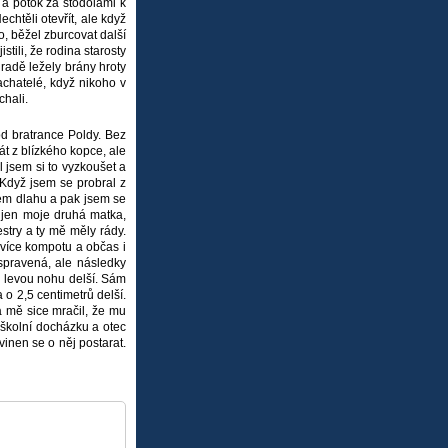
 a potok za stodolami k
chtěli otevřít, ale když
lo, běžel zburcovat další
tili, že rodina starosty
radě ležely brány hroty
chatelé, když nikoho v
chali.
od bratrance Poldy. Bez
rát z blízkého kopce, ale
l jsem si to vyzkoušet a
 Když jsem se probral z
sem dlahu a pak jsem se
, jen moje druhá matka,
estry a ty mě měly rády.
 více kompotu a občas i
spravená, ale následky
a levou nohu delší. Sám
o 2,5 centimetrů delší.
a mě sice mračil, že mu
l školní docházku a otec
vinen se o něj postarat.