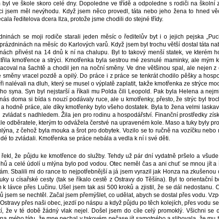
 byl ve škole skoro celé dny. Dopoledne ve třídě a odpoledne s rodiči na školní
ěci jsem měl nevýhodu. Když jsem něco provedl, táta nebo jeho žena to hned vědě
ecala ředitelova dcera Ilza, protože jsme chodili do stejné třídy.
nách se moji rodiče starali jeden měsíc o ředitelův byt i o jejich pejska „Puc
 prázdninách na měsíc do Karlových varů. Když jsem byl trochu větší dostal táta n
ch přivést na 14 dnů k ní na chalupu. Byl to takový menší statek, ve kterém ho
patřila kmotřence a strýci. Kmotřenka byla sestrou mé zesnulé maminky, ale mým 
pracoval na šachtě a chodil jen na noční směny. Ve dne většinou spal, ale nejen z
ze směny vracel pozdě a opilý. Do práce i z práce se tenkrát chodilo pěšky a hos
kýři nalévali na dluh, který se musel o výplatě zaplatit, takže kmotřenka ze strýce m
ho syna. Syn byl nejstarší a říkali mu Polda čili Leopold. Pak byla Helena a nejml
 nás doma si bída s nouzí podávaly ruce, ale u kmotřenky, přesto, že strýc byl tr
e a hodně práce, ale díky kmotřenky bylo všeho dostatek. Byla to žena velmi lask
 zvládat s nadhledem. Žila jen pro rodinu a hospodářství. Finanční prostředky zí
ále odběratele, kterým to odvážela čerstvé na upraveném kole. Maso a tuky byly pro
lýna, z čehož byla mouka a šrot pro dobytek. Vozilo se to ručně na vozíčku nebo n
 lidé to zvládali. Kmotřenka se práce nebála a vedla k ní i své děti.
 řekl, že půjdu ke kmotřence do služby. Tehdy už pár dní vydatně pršelo a všude
ehů a celé údolí u mlýna bylo pod vodou. Otec neměl čas a ani chuť se mnou jít a ř
sám. Sbalili mi do rance to nejpotřebnější a já jsem vyrazil jak Honza na zkušenou
uky u císařské cesty (tak se říkalo cestě z Ostravy do Těšína). Byl to orientační 
 lávce přes Lučinu. Ušel jsem tak asi 500 kroků a zjistil, že se dál nedostanu. C
 jsem se nechtěl. Začal jsem přemýšlet, co udělat, abych se dostal přes vodu. Vzpo
 Ostravy přes naši obec, jezdí po náspu a když půjdu po těch kolejích, přes vodu s
í, že v té době žádný vlak nejel. Došel jsem do cíle celý promoklý. Všichni se di
a mého tátu, že mne nechal v takovém nečase jít samotného a slibovala, že mu t