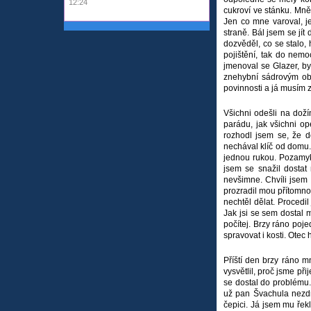
12:24
cukroví ve stánku. Mně
Jen co mne varoval, j
straně. Bál jsem se jít
dozvěděl, co se stalo, 
pojištění, tak do nemo
jmenoval se Glazer, by
znehybní sádrovým obv
povinnosti a já musím 
Všichni odešli na doží
parádu, jak všichni o
rozhodl jsem se, že 
nechával klíč od domu.
jednou rukou. Pozamyk
jsem se snažil dostat
nevšimne. Chvíli jsem 
prozradil mou přítomnos
nechtěl dělat. Procedil
Jak jsi se sem dostal
počítej. Brzy ráno poje
spravovat i kosti. Otec
Příští den brzy ráno m
vysvětlil, proč jsme př
se dostal do problému.
už pan Švachula nezdrá
čepici. Já jsem mu řek