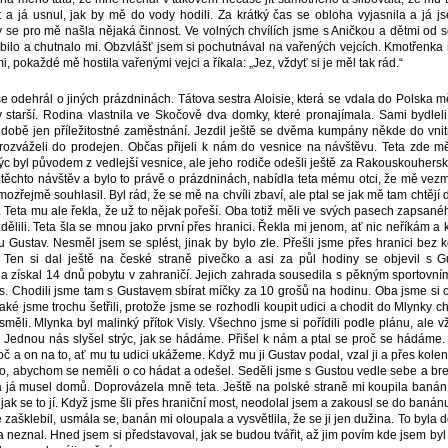
t a já usnul, jak by mě do vody hodili. Za krátký čas se obloha vyjasnila a já js
 se pro mě našla nějaká činnost. Ve volných chvílích jsme s Aničkou a dětmi od so
íbilo a chutnalo mi. Obzvlášť jsem si pochutnával na vařených vejcích. Kmotřenka i
mi, pokaždé mě hostila vařenými vejci a říkala: „Jez, vždyť si je měl tak rád.“
se odehrál o jiných prázdninách. Tátova sestra Aloisie, která se vdala do Polska m
 starší. Rodina vlastnila ve Skočově dva domky, které pronajímala. Sami bydleli
té době jen příležitostné zaměstnání. Jezdil ještě se dvěma kumpány někde do vni
ozváželi do prodejen. Občas přijeli k nám do vesnice na návštěvu. Teta zde měl
c byl původem z vedlejší vesnice, ale jeho rodiče odešli ještě za Rakouskouhers
 z těchto návštěv a bylo to právě o prázdninách, nabídla teta mému otci, že mě ve
ozřejmě souhlasil. Byl rád, že se mě na chvíli zbaví, ale ptal se jak mě tam chtějí d
eta mu ale řekla, že už to nějak pořeší. Oba totiž měli ve svých pasech zapsanéh
ělili. Teta šla se mnou jako první přes hranici. Řekla mi jenom, ať nic neříkám a
nu Gustav. Nesměl jsem se splést, jinak by bylo zle. Přešli jsme přes hranici bez
. Ten si dal ještě na české straně pivečko a asi za půl hodiny se objevil s 
a získal 14 dnů pobytu v zahraničí. Jejich zahrada sousedila s pěkným sportovní
nis. Chodili jsme tam s Gustavem sbírat míčky za 10 grošů na hodinu. Oba jsme si
aké jsme trochu šetřili, protože jsme se rozhodli koupit udici a chodit do Mlynky ch
měli. Mlynka byl malinký přítok Visly. Všechno jsme si pořídili podle plánu, ale 
. Jednou nás slyšel strýc, jak se hádáme. Přišel k nám a ptal se proč se hádáme.
č a on na to, ať mu tu udici ukážeme. Když mu ji Gustav podal, vzal ji a přes kolen
oto, abychom se neměli o co hádat a odešel. Seděli jsme s Gustou vedle sebe a breč
a já musel domů. Doprovázela mně teta. Ještě na polské straně mi koupila banán
jak se to jí. Když jsme šli přes hraniční most, neodolal jsem a zakousl se do baná
e zašklebil, usmála se, banán mi oloupala a vysvětlila, že se ji jen dužina. To byla 
neznal. Hned jsem si představoval, jak se budou tvářit, až jim povím kde jsem byl 