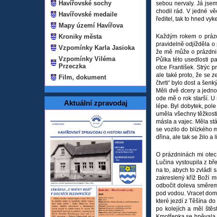
Havířovské sochy
sebou nervaly. Já jsem
chodil rád. V jedné v
Havířovské medaile
ředitel, tak to hned vyk
Mapy území Havířova
Kroniky města
Každým rokem o prázdni
pravidelně odjížděla o
Vzpomínky Karla Jasioka
že mě může o prázdniná
Vzpomínky Viléma
Půlka této usedlosti 
Przeczka
otce František. Strýc 
ale také proto, že se 
Film, dokument
čtvrti“ bylo dost a šen
Měli dvě dcery a jedno
ode mě o rok starší. U
Aktuální zpravodaj
lépe. Byl dobytek, pol
uměla všechny těžkosti
másla a vajec. Měla st
se vozilo do blízkého m
dřina, ale tak se žilo a
O prázdninách mi otec
Lučina vystoupila z bř
na to, abych to zvládl 
zakreslený kříž Boží m
odbočit doleva směrem k
pod vodou. Vracet domů
které jezdí z Těšína do
po kolejích a měl štěst
Kmotřenka se hněvala n