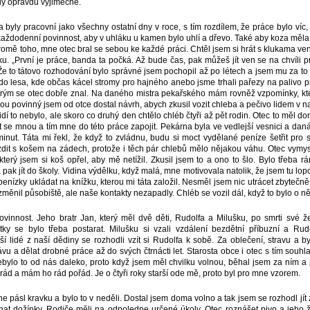
byly opravdu výjimečné.
 byly pracovní jako všechny ostatní dny v roce, s tím rozdílem, že práce bylo víc
aždodenní povinnost, aby v uhláku u kamen bylo uhlí a dřevo. Také aby koza měla
omě toho, mne otec bral se sebou ke každé práci. Chtěl jsem si hrát s klukama ven
u. „První je práce, banda ta počká. Až bude čas, pak můžeš jít ven se na chvíli 
Že to tátovo rozhodování bylo správné jsem pochopil až po létech a jsem mu za t
 do lesa, kde občas kácel stromy pro hajného anebo jsme trhali pařezy na palivo 
erým se otec dobře znal. Na daného mistra pekařského mám rovněž vzpomínky, kter
ou povinný jsem od otce dostal návrh, abych zkusil vozit chleba a pečivo lidem v naš
idí to nebylo, ale skoro co druhý den chtělo chléb čtyři až pět rodin. Otec to měl d
it se mnou a tím mne do této práce zapojit. Pekárna byla ve vedlejší vesnici a dan
inut. Táta mi řekl, že když to zvládnu, budu si moct vydělané peníze šetřit pro
ezdit s košem na zádech, protože i těch pár chlebů mělo nějakou váhu. Otec vymy
terý jsem si koš opřel, aby mě netížil. Zkusil jsem to a ono to šlo. Bylo třeba r
a pak jít do školy. Vidina výdělku, když malá, mne motivovala natolik, že jsem tu lop
penízky ukládat na knížku, kterou mi táta založil. Nesměl jsem nic utrácet zbytečně,
ěnil působiště, ale naše kontakty nezapadly. Chléb se vozil dál, když to bylo o ně
ovinnost. Jeho bratr Jan, který měl dvě děti, Rudolfa a Milušku, po smrti své že
y se bylo třeba postarat. Milušku si vzali vzdálení bezdětní příbuzní a Rudo
ší lidé z naší dědiny se rozhodli vzít si Rudolfa k sobě. Za oblečení, stravu a b
ávu a dělat drobné práce až do svých čtrnácti let. Starosta obce i otec s tím souhla
ebylo to od nás daleko, proto když jsem měl chvilku volnou, běhal jsem za ním a 
rád a mám ho rád pořád. Je o čtyři roky starší ode mě, proto byl pro mne vzorem.
 pásl kravku a bylo to v neděli. Dostal jsem doma volno a tak jsem se rozhodl jít
at dožínky. Rodiče měli na odpoledne určené úkoly. Otec roznášet pivo a jeho 