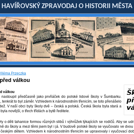
HAVÍŘOVSKÝ ZPRAVODAJ O HISTORII MĚSTA
Viléma Przeczka
 před válkou
řed válkou
 nastoupil předčasně jako prvňáček do polské lidové školy v Šumbarku.
, tenkrát to byl záměr. Vzhledem k národnostním třenicím, se toto přenášelo
ádež. V naší obci byly školy dvě – česká a polská. Česká škola byla stará a
byla novější, o třech třídách a bytě ředitele.
ly o děti tahanice formou různých slibů i výhrůžek týkajících se rodičů. Aby se ud
ně do školy a mezi těmi jsem byl i já. V budově polské školy se vyučovalo ve dvou 
la českým dětem. Vzhledem k národnostním třenicím se upravovaly i vyučovací dob