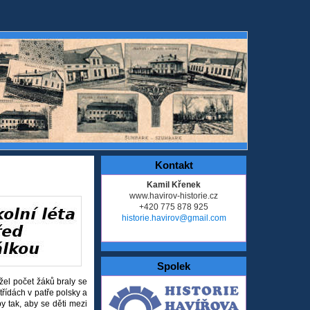
Kontakt
Kamil Křenek
www.havirov-historie.cz
+420 775 878 925
historie.havirov@gmail.com
Spolek
ržel počet žáků braly se
třídách v patře polsky a
y tak, aby se děti mezi