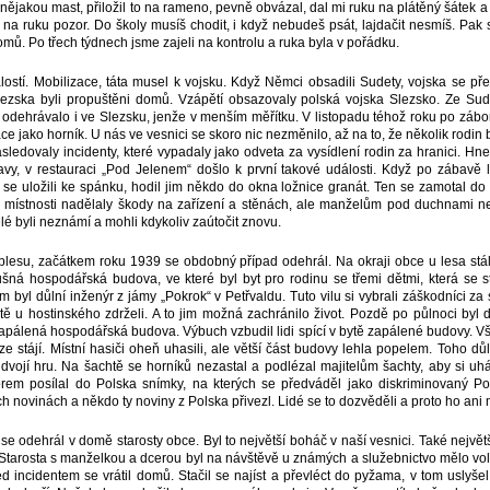
nějakou mast, přiložil to na rameno, pevně obvázal, dal mi ruku na plátěný šátek a ř
na ruku pozor. Do školy musíš chodit, i když nebudeš psát, lajdačit nesmíš. Pak si 
 domů. Po třech týdnech jsme zajeli na kontrolu a ruka byla v pořádku.
ostí. Mobilizace, táta musel k vojsku. Když Němci obsadili Sudety, vojska se př
lezska byli propuštěni domů. Vzápětí obsazovaly polská vojska Slezsko. Ze Su
e odehrávalo i ve Slezsku, jenže v menším měřítku. V listopadu téhož roku po záb
áce jako horník. U nás ve vesnici se skoro nic nezměnilo, až na to, že několik rodin
sledovaly incidenty, které vypadaly jako odveta za vysídlení rodin za hranici. Hn
avy, v restauraci „Pod Jelenem“ došlo k první takové události. Když po zábavě l
se uložili ke spánku, hodil jim někdo do okna ložnice granát. Ten se zamotal do 
 po místnosti nadělaly škody na zařízení a stěnách, ale manželům pod duchnami neu
lé byli neznámí a mohli kdykoliv zaútočit znovu.
 plesu, začátkem roku 1939 se obdobný případ odehrál. Na okraji obce u lesa stál
ušná hospodářská budova, ve které byl byt pro rodinu se třemi dětmi, která se s
em byl důlní inženýr z jámy „Pokrok“ v Petřvaldu. Tuto vilu si vybrali záškodníci za s
ě u hostinského zdrželi. A to jim možná zachránilo život. Pozdě po půlnoci byl do
pálená hospodářská budova. Výbuch vzbudil lidi spící v bytě zapálené budovy. Všic
e stájí. Místní hasiči oheň uhasili, ale větší část budovy lehla popelem. Toho dů
 dvojí hru. Na šachtě se horníků nezastal a podlézal majitelům šachty, aby si uhá
orem posílal do Polska snímky, na kterých se předváděl jako diskriminovaný P
h novinách a někdo ty noviny z Polska přivezl. Lidé se to dozvěděli a proto ho ani m
 se odehrál v domě starosty obce. Byl to největší boháč v naší vesnici. Také největší 
Starosta s manželkou a dcerou byl na návštěvě u známých a služebnictvo mělo vo
d incidentem se vrátil domů. Stačil se najíst a převléct do pyžama, v tom uslyšel 