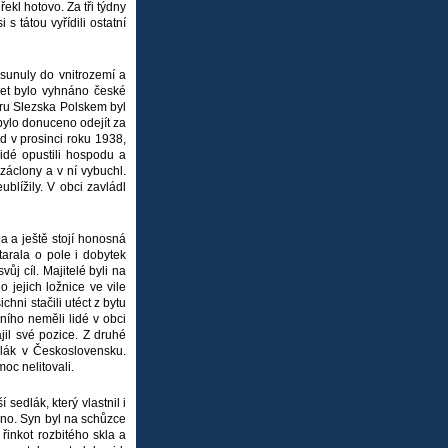
ekl hotovo. Za tři týdny
s tátou vyřídili ostatní
esunuly do vnitrozemí a
det bylo vyhnáno české
oru Slezska Polskem byl
 bylo donuceno odejít za
ed v prosinci roku 1938,
idé opustili hospodu a
záclony a v ní vybuchl.
blížily. V obci zavládl
a a ještě stojí honosná
tarala o pole i dobytek
vůj cíl. Majitelé byli na
 jejich ložnice ve vile
hni stačili utéct z bytu
lního neměli lidé v obci
jil své pozice. Z druhé
olák v Československu.
oc nelitovali.
sedlák, který vlastnil i
lno. Syn byl na schůzce
řinkot rozbitého skla a