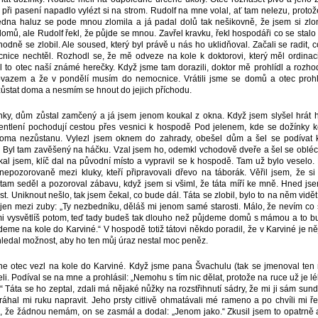
 při pasení napadlo vylézt si na strom. Rudolf na mne volal, ať tam nelezu, protož
edna haluz se pode mnou zlomila a já padal dolů tak nešikovně, že jsem si zlomi
 domů, ale Rudolf řekl, že půjde se mnou. Zavřel kravku, řekl hospodáři co se stalo 
hodně se zlobil. Ale soused, který byl právě u nás ho uklidňoval. Začali se radit
cnice nechtěl. Rozhodl se, že mě odveze na kole k doktorovi, který měl ordinac
l to otec naší známé herečky. Když jsme tam dorazili, doktor mě prohlídl a rozh
azem a že v pondělí musím do nemocnice. Vrátili jsme se domů a otec prohlá
zůstat doma a nesmím se hnout do jejich příchodu.
nky, dům zůstal zamčený a já jsem jenom koukal z okna. Když jsem slyšel hrát h
pentlení pochodují cestou přes vesnici k hospodě Pod jelenem, kde se dožínky k
doma nezůstanu. Vylezl jsem oknem do zahrady, obešel dům a šel se podívat k
 Byl tam zavěšený na háčku. Vzal jsem ho, odemkl vchodově dveře a šel se obléct
al jsem, klíč dal na původní místo a vypravil se k hospodě. Tam už bylo veselo
 nepozorovaně mezi kluky, kteří připravovali dřevo na táborák. Věřil jsem, že s
tam seděl a pozoroval zábavu, když jsem si všiml, že táta míří ke mně. Hned js
t. Uniknout nešlo, tak jsem čekal, co bude dál. Táta se zlobil, bylo to na něm vidě
 jen mezi zuby: „Ty nezbedníku, děláš mi jenom samé starosti. Málo, že nevím co s
 mi vysvětlíš potom, teď tady budeš tak dlouho než půjdeme domů s mámou a to b
deme na kole do Karviné.“ V hospodě totiž tátovi někdo poradil, že v Karviné je ně
 hledal možnost, aby ho ten můj úraz nestal moc peněz.
ne otec vezl na kole do Karviné. Když jsme pana Švachulu (tak se jmenoval ten r
ijeli. Podíval se na mne a prohlásil: „Nemohu s tím nic dělat, protože na ruce už je l
“ Táta se ho zeptal, zdali má nějaké nůžky na rozstřihnutí sádry, že mi ji sám sun
hal mi ruku napravit. Jeho prsty citlivě ohmatávali mé rameno a po chvíli mi ře
l, že žádnou nemám, on se zasmál a dodal: „Jenom jako.“ Zkusil jsem to opatrně 