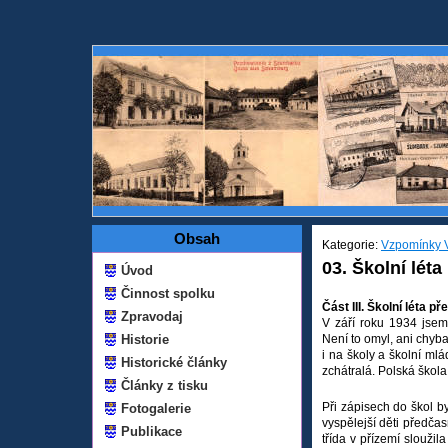
Obsah
Kategorie:
Vzpomínky 
03. Školní léta
Úvod
Činnost spolku
Část III. Školní léta p
Zpravodaj
V září roku 1934 jsem
Historie
Není to omyl, ani chyba
i na školy a školní ml
Historické články
zchátralá. Polská škola 
Články z tisku
Při zápisech do škol by
Fotogalerie
vyspělejší děti předčas
Publikace
třída v přízemí slouži