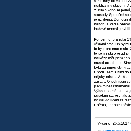
silné rány do vchodový
nejbližšímu stavení. V 
zjistily o koho se jedná
sousedy. Společně se pa
je už doma. Domovní dv
nahoru a vedle obrovs
budově nenašli, rozbili 
Koncem února roku 1939
vědomí otce. On by mi to
to bylo pro mne málo. O
to se mi stalo osudným
narkózy, měl jsem nohu
musel učit chodit. Str
byla za mnou čtyřikrát 
Chodil jsem s nimi do 
nějaký mlsek. Ve škol
zůstaly. O těch jsem s
jsem to nezaznamenal. 
Výhodu to mělo na vojn
působím starosti, ale z
ho dal do učení za řezn
Uběhlo jedenáct měsíců
Vydáno: 26.6.2017 