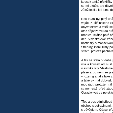
kousek tenké překližky 
se mi ukáže, ale dávej 
záležitosti a jeli jsme
Rok 1938 byl plný udál
vojáci z Těšínského S
obyvatelstvo a totéž s
otec přijat znovu do pr
hranice. Krátce poté ná
den Silvestrovské záb
hostinský s manželkou 
Střepiny, které lítaly
strach, protože pachate
A tak se stalo. V době
vila a kousek od ní sl
vlastníka vily. Vlastník
plese a po něm se ješt
vhozen granát a také za
a také vyhnat dobytek z
moc rádi, protože hrál
strany ještě před záb
Obrázky vyšly v polskýc
Třetí a poslední případ
obchod s potravinami. 
s děvčetem. Krátce pře