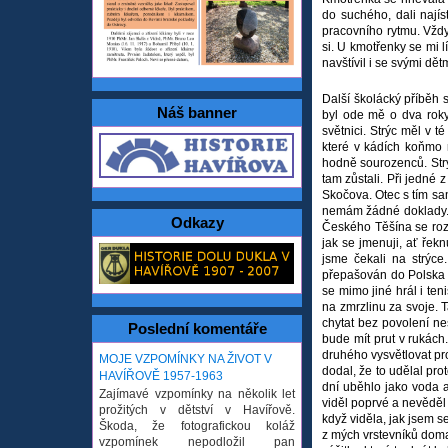
do suchého, dali najís
pracovního rytmu. Vždy
si. U kmotřenky se mi l
navštívil i se svými dět
Další školácký příběh 
Náš banner
byl ode mě o dva roky
světnici. Strýc měl v 
které v kádích koňmo r
hodně sourozenců. Strý
tam zůstali. Při jedné
Skočova. Otec s tím sam
nemám žádné doklady. T
Odkazy
Českého Těšína se rozd
jak se jmenuji, ať řek
jsme čekali na strýce
přepašován do Polska 
se mimo jiné hrál i te
na zmrzlinu za svoje. T
chytat bez povolení nes
Poslední komentáře
bude mít prut v rukách
druhého vysvětlovat pro
MOJE VZPOMÍNKY NA ŽIVOT V
dodal, že to udělal pr
HAVÍŘOVĚ 1957-1963
dní uběhlo jako voda 
Zajímavé vzpomínky na několik let
viděl poprvé a nevěděl 
prožitých v dětství v Havířově.
když viděla, jak jsem s
Škoda, že fotografickou koláž
z mých vrstevníků doma 
vzpomínek nepodložil pan