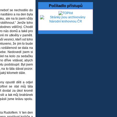
Počítadlo přístupů
, neboť se nechodilo do
 nastláno a na den byla
ku, ale na to jsem vždy
proběhnout.“ Jenže toho
o dodnes vděčný. Chodil
pro nás domů a také pro
é mi utkvěly v paměti.
í vesnici, kteří od toho
omluveno, že jim to bude
á vzdálenost se dala na
 sebe. Nedovedl jsem si
slel na kolo za sedačku
áno dříve vstávat, abych
otu podstoupil. Byl jsem
 na to táta dával pozor.
jaký kilometr dále.
ny opustil děti a odjel
lfovi se stal můj táta
yt dostal za úkol kromě
sili a tak můj bratránek
pásli jsme krávu spolu.
 za Rudolfem. V ten den
žena prodávat koláče a