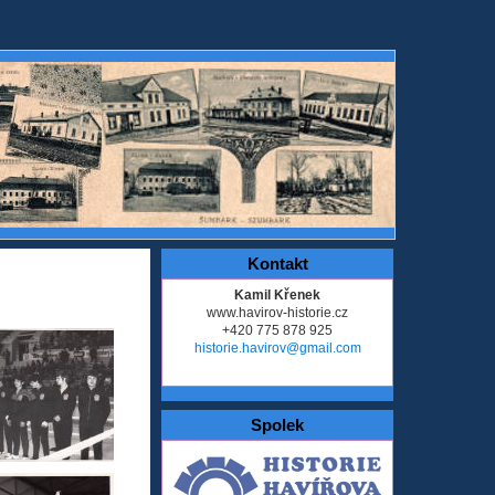
Kontakt
Kamil Křenek
www.havirov-historie.cz
+420 775 878 925
historie.havirov@gmail.com
Spolek