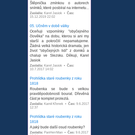
Štěpnička zmínkou o autorech
snímků, které posbíral na internetu...
Zaslal/a:
Karel Jasiok •
Čas:
15.12.2019 22:02
05. Učněm v době války
Oceňuji vzpomínky "obyčejného
člověka" na dobu, kterou si ani my
starší a pokročilí nepamatujeme.
Žádná velká historická dramata, jen
život "obyčejných lidí" z domků a
chalup ve Slezsku. Děkuji, Karel
Jasiok
Zaslal/a:
Karel Jasiok •
Čas:
10.7.2017 14:02
Prohlídka staré roubenky z roku
1818
Roubenka se bude s velkou
pravděpodobností bourat. Dřevěná
část je komplet prolezlá.
Zaslal/a:
Kamil Křenek •
Čas:
9.6.2017
12:37
Prohlídka staré roubenky z roku
1818
A jaký bude další osud roubenky?
Zaslal/a:
PanHerrMan •
Čas:
9.6.2017