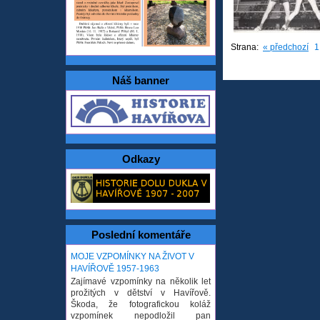
Strana:
« předchozí
1
Náš banner
Odkazy
Poslední komentáře
MOJE VZPOMÍNKY NA ŽIVOT V
HAVÍŘOVĚ 1957-1963
Zajímavé vzpomínky na několik let
prožitých v dětství v Havířově.
Škoda, že fotografickou koláž
vzpomínek nepodložil pan