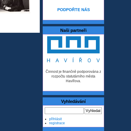
PODPOŘTE NÁS
Naši partneři
Činnost je finančně podporována z
rozpočtu statutárního města
Havířova.
Vyhledávání
přihlásit
registrace